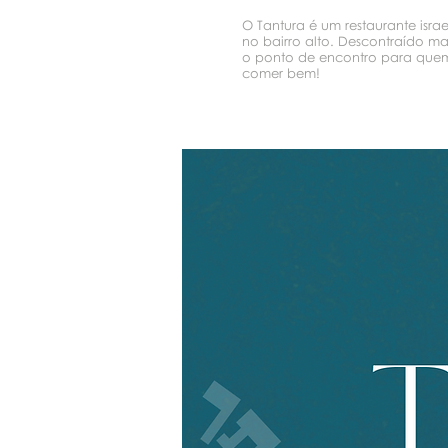
O Tantura é um restaurante israe
no bairro alto. Descontraído mas
o ponto de encontro para que
comer bem!