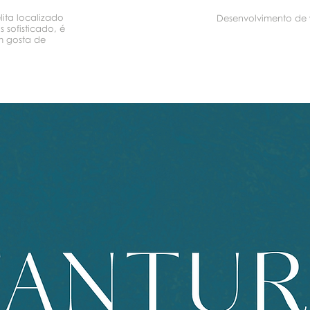
lita localizado
Desenvolvimento de w
 sofisticado, é
m gosta de