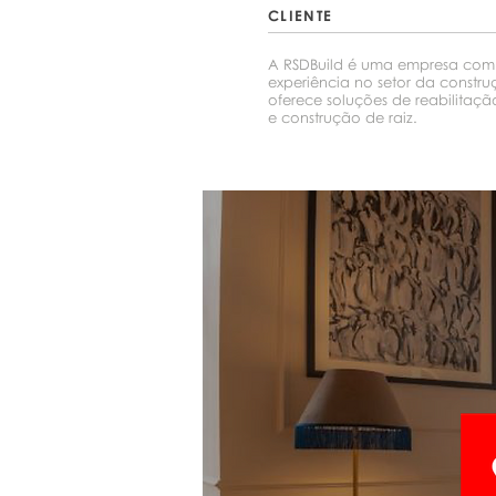
CLIENTE
A RSDBuild é uma empresa com
experiência no setor da constr
oferece soluções de reabilitaç
e construção de raiz.