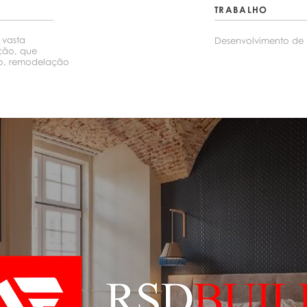
TRABALHO
 vasta
Desenvolvimento de 
ução, que
ão, remodelação