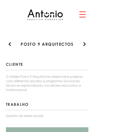
POSTO 9 ARQUITECTOS
CLIENTE
O Atelier Posto 9 Arquitectos desenvolve projetos
com diferentes escalas e programas funcionais,
tendo-se especializado nos setores educativo e
habitacional.
TRABALHO
Gestão de redes sociai
s.