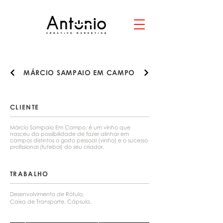
MÁRCIO SAMPAIO EM CAMPO
CLIENTE
Márcio Sampaio Em Campo, é um vinho que
nasceu da possibilidade de fazer alinhar em
campos distintos o gosto pessoal (vinho) e o sucesso
profissional (futebol) do seu criador.
TRABALHO
Desenvolvimento de Rótulo,
Caixa de Transporte, Cápsula.